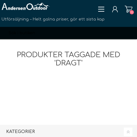
(0)
Utförsäljning – Helt galna priser, gör ett sista kap
PRODUKTER TAGGADE MED
'DRAGT'
SKAPA KONTO
LOGGA IN
ÖNSKELISTA
(0)
KATEGORIER