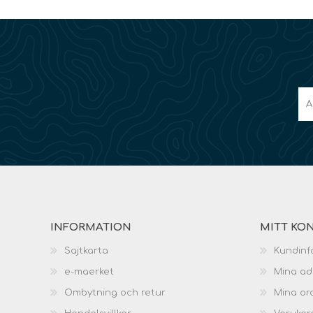
INFORMATION
MITT KO
Sajtkarta
Kundinf
e-maerket
Mina ad
Ombytning och retur
Mina or