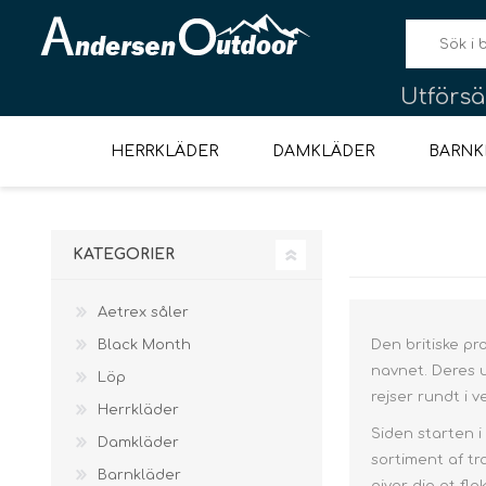
Utförsäl
HERRKLÄDER
DAMKLÄDER
BARNK
KATEGORIER
NYE DIDRIKSONS VARER
DIDRIKSONS NYE BØRNEVARER
KNIVAR, SÅGAR
LÖPARKLÄDER HERR
SALOMON
BÄLTEN & SELE
OUTLET MÄN
TÄLT FÖR
JACKOR
VIKING
MATLAGNING
VIKING
LÖPARKLÄDER DAM
TÄLT FÖR 1 PERSON
OUTLET KVINNOR
ÖVERDELAR
HALSKLÄDER
LÖPARSKOR
JACKOR
ÖVERDE
MONT
LAM
FÖRHANDSBESTÄLLNING
UTOMHUSWEEKEND
OCH
MULTIVERKTYG
Aetrex såler
Black Month
Den britiske pr
navnet. Deres 
Löp
rejser rundt i v
Herrkläder
Siden starten i
Damkläder
Termosflaska &
Pocket-
sortiment af t
Mugg
Barnkläder
Fleece & Midlayer