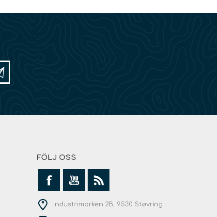
FÖLJ OSS
Industrimarken 2B, 9530 Støvring