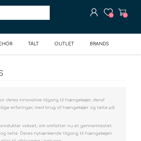
(0)
(0)
BEHÖR
TÄLT
OUTLET
BRANDS
SKAPA KONTO
S
HORTS
ÄCKAR &
UTER
BYXOR & SHORTS
OUTLET TILLBEHÖR
SPORT & LÖB
TÄLT 6+ PERSONER
STRUMPOR
SANDALER
UNDERKLÄDER
DIDRIKSONS
SOVSÄCKAR
SKIDKLÄDER & -UTRUSTNING
UNDERKLÄDER
GUMMISTÖVLAR &
SPORT & LÖP
GLAMPINGTÄLT
UTLOPP GREJ
LIGGUNDERLAG
MOUNTAIN
LOGGA IN
ÅSAR
TERMOSTÖVLAR
PAWS
r deres innovative tilgang til hængekøjer, deraf
ige erfaringer, med brug af hængekøjer og telte på
af produkter vokset, om omfatter nu et gennemtestet
Överdelar
Överdelar
Hipsters
Överdelar
vintersovsäck
Inflatabla
 og telte. Deres nytænkende tilgang til hængekøjen
liggunderlag.
Byxor & Shorts
Byxor & Shorts
ringspåsar
Överdelar
Byxor