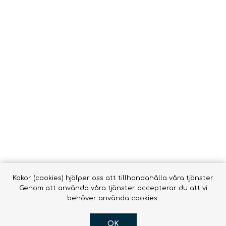
Vätsk
Snörrebånd
HAMMOCKAR &
FOOTPRINTS
TILLBEHÖR
Babyb
Inläggssulor
Molle
accessor
OR DOGS
Hængekøjer ->
Hængekøjer
Tillbehör till
hängmattor
R
Kakor (cookies) hjälper oss att tillhandahålla våra tjänster.
Genom att använda våra tjänster accepterar du att vi
behöver använda cookies.
OK