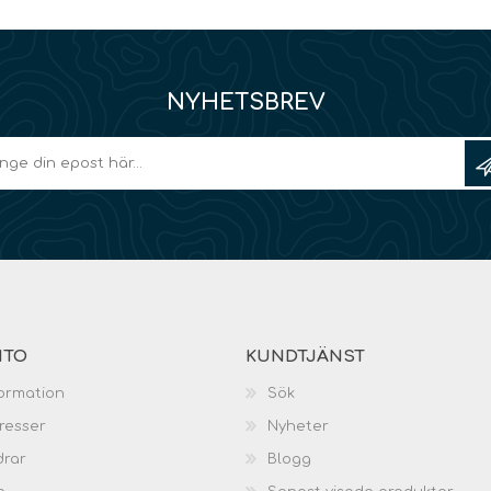
NYHETSBREV
NTO
KUNDTJÄNST
ormation
Sök
resser
Nyheter
drar
Blogg