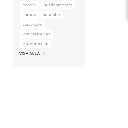
slingor
nordisk
outdoorshorts
sandal
sandaler
vandresko
vandrestøvler
vinterstøvler
VISA ALLA