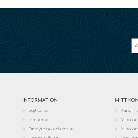
INFORMATION
MITT KO
Sajtkarta
Kundinf
e-maerket
Mina ad
Ombytning och retur
Mina or