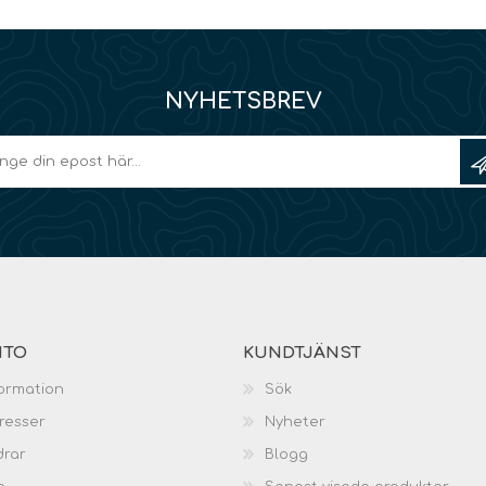
NYHETSBREV
NTO
KUNDTJÄNST
ormation
Sök
resser
Nyheter
drar
Blogg