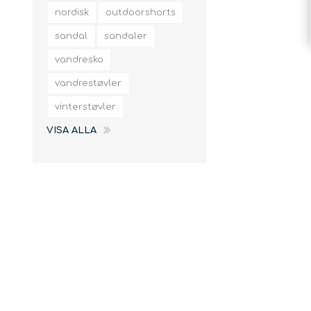
slingor
nordisk
outdoorshorts
sandal
sandaler
vandresko
vandrestøvler
vinterstøvler
VISA ALLA