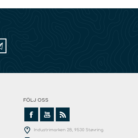
FÖLJ OSS
Industrimarken 2B, 9530 Støvring