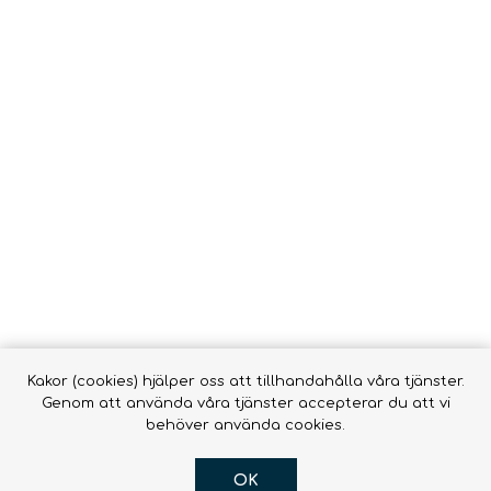
Vätsk
Snörrebånd
HAMMOCKAR &
FOOTPRINTS
TILLBEHÖR
Babyb
Inläggssulor
Molle
accessor
OR DOGS
Hængekøjer ->
Hængekøjer
Tillbehör till
hängmattor
R
Kakor (cookies) hjälper oss att tillhandahålla våra tjänster.
Genom att använda våra tjänster accepterar du att vi
behöver använda cookies.
OK