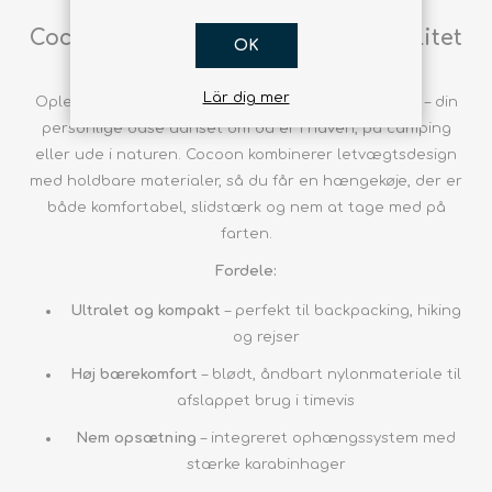
Cocoon Hængekøje – Komfort, Kvalitet
OK
og Frihed
Lär dig mer
Oplev ægte afslapning med en
Cocoon hængekøje
– din
personlige oase uanset om du er i haven, på camping
eller ude i naturen. Cocoon kombinerer letvægtsdesign
med holdbare materialer, så du får en hængekøje, der er
både komfortabel, slidstærk og nem at tage med på
farten.
Fordele:
Ultralet og kompakt
– perfekt til backpacking, hiking
og rejser
Høj bærekomfort
– blødt, åndbart nylonmateriale til
afslappet brug i timevis
Nem opsætning
– integreret ophængssystem med
stærke karabinhager