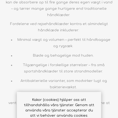
kan de absorbere op til fire gange deres egen vægt i vand
– og tørrer mange gange hurtigere end traditionelle
håndklæder.
Fordelene ved rejsehåndklæder kontra et almindeligt
håndklæde inkluderer:
Minimal vægt og volumen – perfekt til håndbagage
og rygsæk.
Bløde og behagelige mod huden.
Tilgængelige i forskellige størrelser – fra små
sportshåndklæder til store strandmodeller.
Antibakterielle varianter, som modvirker lugt og
bakterievækst.
De leveres ofte i en praktisk pakkepose med
Kakor (cookies) hjälper oss att
ventilationsnet og løkke til ophæng, så de er nemme at
tillhandahålla våra tjänster. Genom att
bruge, opbevare og tørre på rejsen.
använda våra tjänster accepterar du
att vi behöver använda cookies.