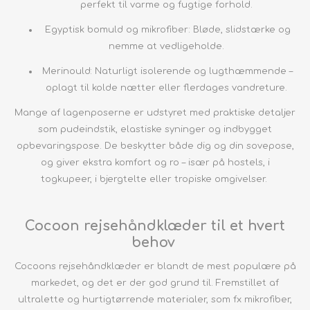
perfekt til varme og fugtige forhold.
Egyptisk bomuld og mikrofiber: Bløde, slidstærke og
nemme at vedligeholde.
Merinould: Naturligt isolerende og lugthæmmende –
oplagt til kolde nætter eller flerdages vandreture.
Mange af lagenposerne er udstyret med praktiske detaljer
som pudeindstik, elastiske syninger og indbygget
opbevaringspose. De beskytter både dig og din sovepose,
og giver ekstra komfort og ro – især på hostels, i
togkupeer, i bjergtelte eller tropiske omgivelser.
Cocoon rejsehåndklæder til et hvert
behov
Cocoons rejsehåndklæder er blandt de mest populære på
markedet, og det er der god grund til. Fremstillet af
ultralette og hurtigtørrende materialer, som fx mikrofiber,