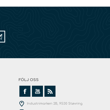
FÖLJ OSS
Industrimarken 2B, 9530 Støvring