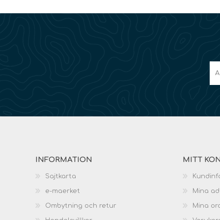
INFORMATION
MITT KO
Sajtkarta
Kundinf
e-maerket
Mina ad
Ombytning och retur
Mina or