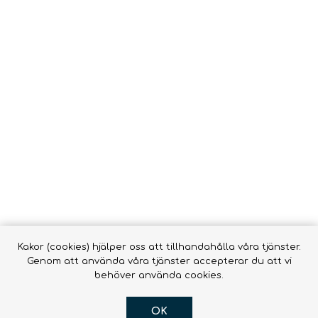
Vätsk
Snörrebånd
HAMMOCKAR &
FOOTPRINTS
TILLBEHÖR
Babyb
Inläggssulor
Molle
accessor
OR DOGS
Hængekøjer ->
Hængekøjer
Tillbehör till
hängmattor
R
Kakor (cookies) hjälper oss att tillhandahålla våra tjänster.
Genom att använda våra tjänster accepterar du att vi
behöver använda cookies.
OK