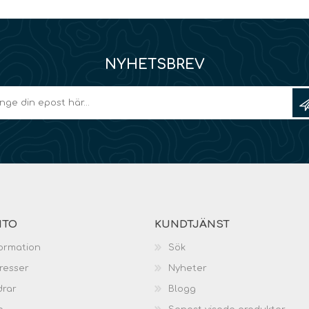
NYHETSBREV
NTO
KUNDTJÄNST
ormation
Sök
resser
Nyheter
drar
Blogg