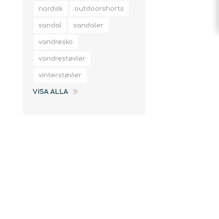
slingor
nordisk
outdoorshorts
sandal
sandaler
vandresko
vandrestøvler
vinterstøvler
VISA ALLA