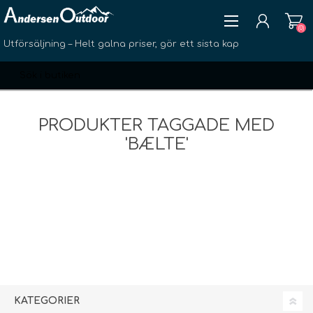
(0)
Utförsäljning – Helt galna priser, gör ett sista kap
PRODUKTER TAGGADE MED
'BÆLTE'
SKAPA KONTO
LOGGA IN
ÖNSKELISTA
(0)
KATEGORIER