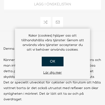
LÄGG I ÖNSKELISTAN
Kakor (cookies) hjälper oss att
Dela
tillhandahålla våra tjänster. Genom att
använda våra tjänster accepterar du
Denna gaiter/överdrag är gjord för cyklister.
att vi behöver använda cookies.
Känner du känslan när man måste cykla i regn eller lera och
OK
man inte har vattentäta skor på? Vaude har försökt lösa
detta problem med detta överdrag för skor. Överdraget
Lär dig mer
skyddar dina skor och fötter från vatten, vind och smuts.
Det är speciellt utvecklat för cyklister och förutom att hålla
vattnet borta är det också utrustat med reflexer som ökar
synligheten i mörkret. Det är lätt att ta av och på
överdraget.