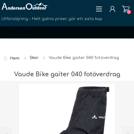
(0)
Utförsäljning – Helt galna priser, gör ett sista kap
Skor
Vaude Bike gaiter 040 fotöverdrag
Hem
SKAPA KONTO
Vaude Bike gaiter 040 fotöverdrag
LOGGA IN
ÖNSKELISTA
(0)