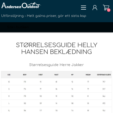
(0)
Utförsäljning – Helt galna priser, gör ett sista kap
STØRRELSESGUIDE HELLY
HANSEN BEKLÆDNING
SKAPA KONTO
Størrelsesguide Herre Jakker
LOGGA IN
ÖNSKELISTA
(0)