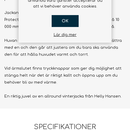
använda våra tjänster accepterar du
att vi behöver använda cookies.
Jackan är även utrustad med Helly Hansens egen
Protection-membran, som lovar dig en vattenpelare på 10
OK
000 mm och en andningsförmåga på samma höga nivå.
Lär dig mer
Huvan kan rymma en hjälm om du tänker cykla eller klättra
med en och den går att justera om du bara ska använda
den för att hålla huvudet varmt och torrt.
Vid ärmslutet finns tryckknappar som ger dig möjlighet att
stänga helt när det är riktigt kallt och öppna upp om du
behöver bli av med värme.
En riktig juvel av en allround vinterjacka från Helly Hansen.
SPECIFIKATIONER