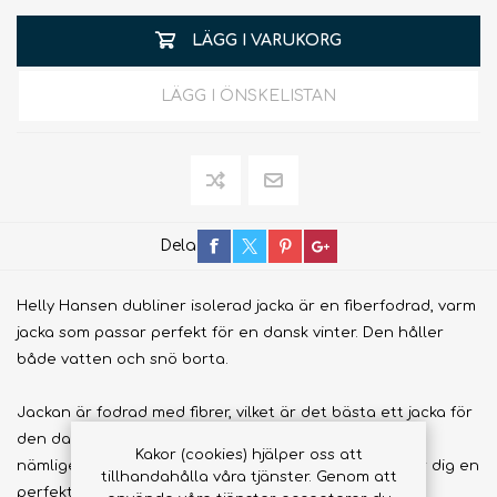
LÄGG I VARUKORG
LÄGG I ÖNSKELISTAN
Dela
Helly Hansen dubliner isolerad jacka är en fiberfodrad, varm
jacka som passar perfekt för en dansk vinter. Den håller
både vatten och snö borta.
Jackan är fodrad med fibrer, vilket är det bästa ett jacka för
den danska vintern kan vara fodrad med. Det håller
Kakor (cookies) hjälper oss att
nämligen både vattnet och kylan på avstånd och ger dig en
tillhandahålla våra tjänster. Genom att
perfekt möjlighet att komma ut i alla typer av väder.