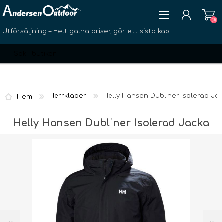
(0)
Utförsäljning – Helt galna priser, gör ett sista kap
Herrkläder
Helly Hansen Dubliner Isolerad Ja
Hem
SKAPA KONTO
Helly Hansen Dubliner Isolerad Jacka
LOGGA IN
ÖNSKELISTA
(0)