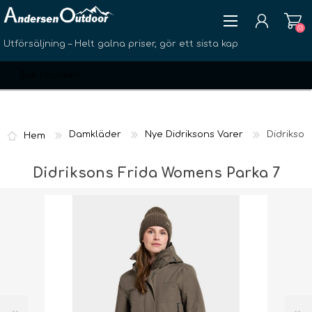
(0)
Utförsäljning – Helt galna priser, gör ett sista kap
Damkläder
Nye Didriksons Varer
Didrikson
Hem
SKAPA KONTO
Didriksons Frida Womens Parka 7
LOGGA IN
ÖNSKELISTA
(0)