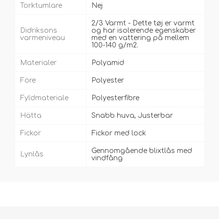
Torktumlare
Nej
2/3 Varmt - Dette tøj er varmt
Didriksons
og har isolerende egenskaber
varmeniveau
med en vattering på mellem
100-140 g/m2.
Materialer
Polyamid
Före
Polyester
Fyldmateriale
Polyesterfibre
Hätta
Snabb huva, Justerbar
Fickor
Fickor med lock
Gennomgående blixtlås med
Lynlås
vindfång