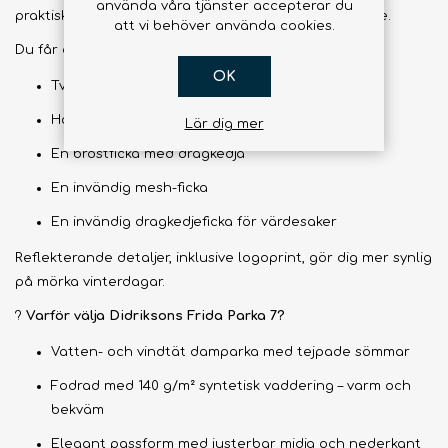
använda våra tjänster accepterar du
praktiska
tumhål
, som hjälper till att hålla värmen inne.
att vi behöver använda cookies.
Du får dessutom massor av
praktiska fickor
:
OK
Två rymliga frontfickor med knappstängning
Handvärmarfickor för kalla dagar
Lär dig mer
En bröstficka med dragkedja
En invändig mesh-ficka
En invändig dragkedjeficka för värdesaker
Reflekterande detaljer, inklusive logoprint, gör dig mer synlig
på mörka vinterdagar.
?
Varför välja Didriksons Frida Parka 7?
Vatten- och vindtät damparka med tejpade sömmar
Fodrad med 140 g/m² syntetisk vaddering – varm och
bekväm
Elegant passform med justerbar midja och nederkant