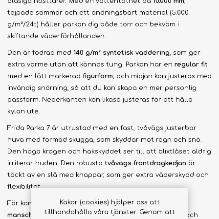
blåsiga höstturer. Med en vattentäthet på
10.000 mm
,
tejpade sömmar och ett andningsbart material (5.000
g/m²/24t) håller parkan dig både torr och bekväm i
skiftande väderförhållanden.
Den är fodrad med
140 g/m² syntetisk vaddering
, som ger
extra värme utan att kännas tung. Parkan har en
regular fit
med en lätt markerad
figurform
, och midjan kan justeras med
invändig snörning, så att du kan skapa en mer personlig
passform. Nederkanten kan likaså justeras för att hålla
kylan ute.
Frida Parka 7 är utrustad med en fast, tvåvägs justerbar
huva med formad skugga, som skyddar mot regn och snö.
Den höga kragen och hakskyddet ser till att blixtlåset aldrig
irriterar huden. Den robusta
tvåvägs frontdragkedjan
är
täckt av en slå med knappar, som ger extra väderskydd och
flexibilitet.
Kakor (cookies) hjälper oss att
För komfort och funktion har parkan
justerbara
tillhandahålla våra tjänster. Genom att
manschetter med Velcro
, elastiska inre manschetter och